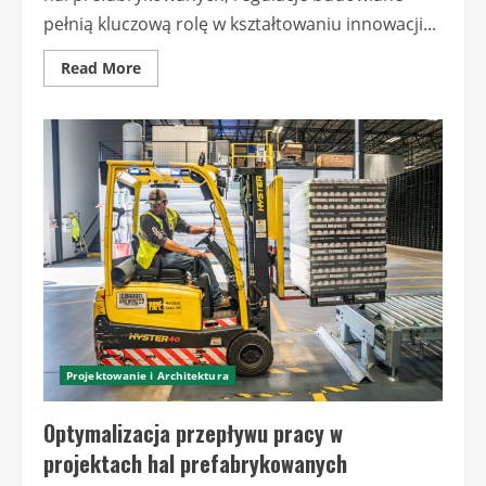
pełnią kluczową rolę w kształtowaniu innowacji...
Read
Read More
more
about
Wpływ
regulacji
budowlanych
na
innowacje
w
halach
prefabrykowanych
Projektowanie i Architektura
Optymalizacja przepływu pracy w
projektach hal prefabrykowanych