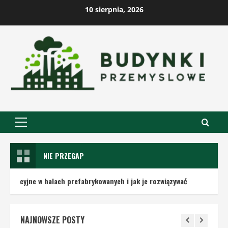
Skip
10 sierpnia, 2026
to
content
Primary
Menu
NIE PRZEGAP
lach prefabrykowanych i jak je rozwiązywać
Technologie z
NAJNOWSZE POSTY