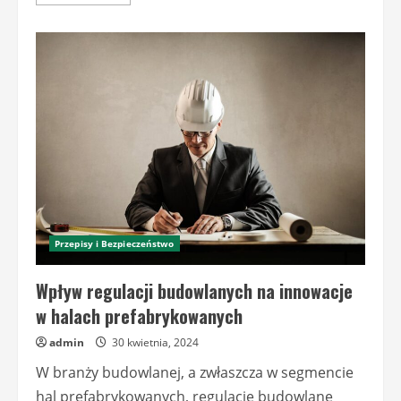
more
about
Inspekcje
i
certyfikacje
dla
hal
prefabrykowanych:
Przewodnik
po
niezbędnych
inspekcjach
i
certyfikatach
bezpieczeństwa
Przepisy i Bezpieczeństwo
Wpływ regulacji budowlanych na innowacje
w halach prefabrykowanych
admin
30 kwietnia, 2024
W branży budowlanej, a zwłaszcza w segmencie
hal prefabrykowanych, regulacje budowlane