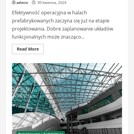
admin
30 kwietnia, 2024
Efektywność operacyjna w halach
prefabrykowanych zaczyna się już na etapie
projektowania. Dobre zaplanowanie układów
funkcjonalnych może znacząco...
Read
Read More
more
about
Optymalizacja
przepływu
pracy
w
projektach
hal
prefabrykowanych
Projektowanie i Architektura