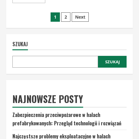
more
about
Analiza
Nawigacja
kosztów
1
2
Next
początkowych
vs.
po
długoterminowych
korzyści
budowy
wpisach
hali
SZUKAJ
prefabrykowanej
SZUKAJ
NAJNOWSZE POSTY
Zabezpieczenia przeciwpożarowe w halach
prefabrykowanych: Przegląd technologii i rozwiązań
Najczęstsze problemy eksploatacyjne w halach