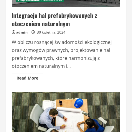
Integracja hal prefabrykowanych z
otoczeniem naturalnym
admin
30 kwietnia, 2024
W obliczu rosnącej świadomości ekologicznej
oraz wymogów prawnych, projektowanie hal
prefabrykowanych, które harmonizują z
otoczeniem naturalnym i...
Read
Read More
more
about
Integracja
hal
prefabrykowanych
z
otoczeniem
naturalnym