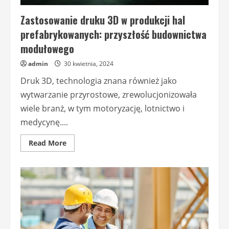
Zastosowanie druku 3D w produkcji hal
prefabrykowanych: przyszłość budownictwa
modułowego
admin
30 kwietnia, 2024
Druk 3D, technologia znana również jako
wytwarzanie przyrostowe, zrewolucjonizowała
wiele branż, w tym motoryzację, lotnictwo i
medycynę....
Read
Read More
more
about
Zastosowanie
druku
3D
w
produkcji
hal
prefabrykowanych:
przyszłość
budownictwa
modułowego