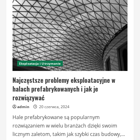
halach
prefabrykowanych:
Przegląd
technologii
i
rozwiązań
Eksploatacja i Utrzymanie
Najczęstsze problemy eksploatacyjne w
halach prefabrykowanych i jak je
rozwiązywać
admin
20 czerwca, 2024
Hale prefabrykowane są popularnym
rozwiązaniem w wielu branżach dzięki swoim
licznym zaletom, takim jak szybki czas budowy,...