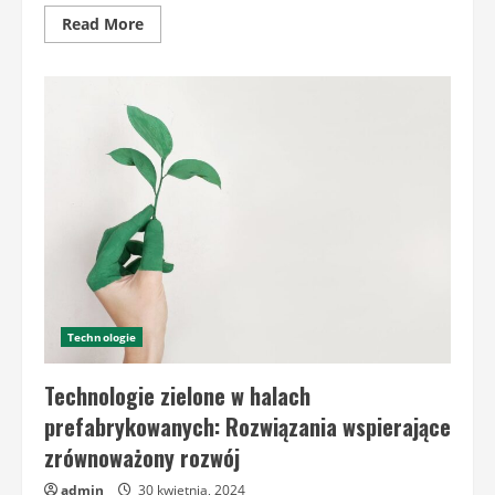
Read
Read More
more
about
Najczęstsze
problemy
eksploatacyjne
w
halach
prefabrykowanych
i
jak
je
rozwiązywać
Technologie
Technologie zielone w halach
prefabrykowanych: Rozwiązania wspierające
zrównoważony rozwój
admin
30 kwietnia, 2024