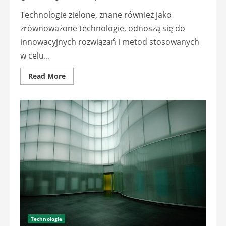
Technologie zielone, znane również jako
zrównoważone technologie, odnoszą się do
innowacyjnych rozwiązań i metod stosowanych
w celu...
Read
Read More
more
about
Technologie
zielone
w
halach
prefabrykowanych:
Rozwiązania
wspierające
zrównoważony
rozwój
Technologie