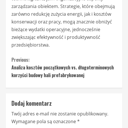
zarządzania obiektem. Strategie, które obejmują
zarówno redukcję zużycia energii, jak i kosztów
konserwacji oraz pracy, mogą znacznie obniżyć
bieżące wydatki operacyjne, jednocześnie
zwiększając efektywność i produktywność
przedsiębiorstwa.
C
Previous:
Analiza kosztów początkowych vs. długoterminowych
o
korzyści budowy hali prefabrykowanej
n
t
Dodaj komentarz
i
Twój adres e-mail nie zostanie opublikowany.
n
Wymagane pola są oznaczone
*