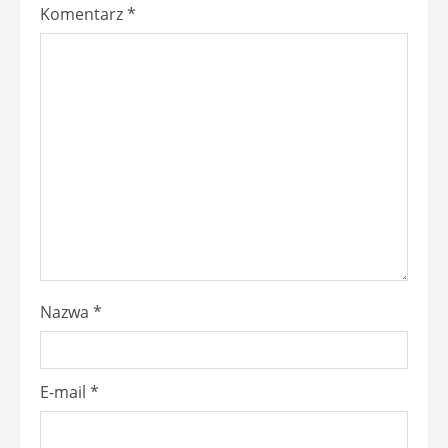
u
Komentarz
*
e
R
e
a
d
i
n
Nazwa
*
g
E-mail
*