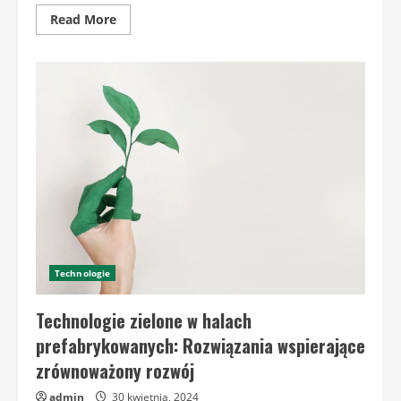
Read
Read More
more
about
Najczęstsze
problemy
eksploatacyjne
w
halach
prefabrykowanych
i
jak
je
rozwiązywać
Technologie
Technologie zielone w halach
prefabrykowanych: Rozwiązania wspierające
zrównoważony rozwój
admin
30 kwietnia, 2024