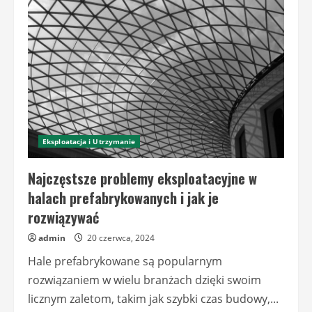
halach
prefabrykowanych:
Przegląd
technologii
i
rozwiązań
Eksploatacja i Utrzymanie
Najczęstsze problemy eksploatacyjne w
halach prefabrykowanych i jak je
rozwiązywać
admin
20 czerwca, 2024
Hale prefabrykowane są popularnym
rozwiązaniem w wielu branżach dzięki swoim
licznym zaletom, takim jak szybki czas budowy,...