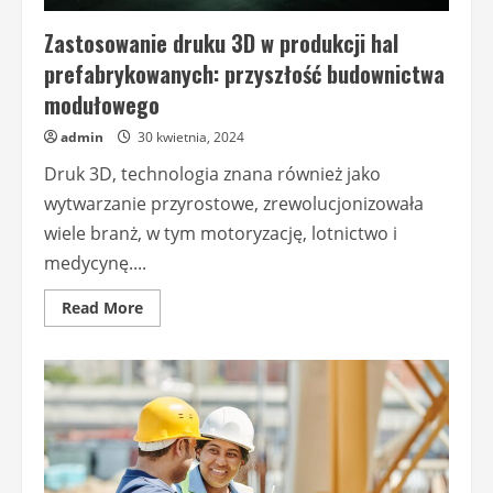
Zastosowanie druku 3D w produkcji hal
prefabrykowanych: przyszłość budownictwa
modułowego
admin
30 kwietnia, 2024
Druk 3D, technologia znana również jako
wytwarzanie przyrostowe, zrewolucjonizowała
wiele branż, w tym motoryzację, lotnictwo i
medycynę....
Read
Read More
more
about
Zastosowanie
druku
3D
w
produkcji
hal
prefabrykowanych:
przyszłość
budownictwa
modułowego