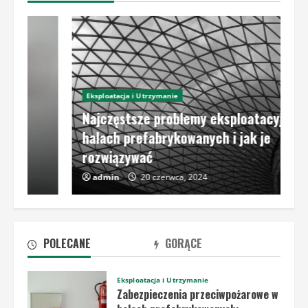
Eksploatacja i Utrzymanie
Najczęstsze problemy eksploatacyjne w
halach prefabrykowanych i jak je
rozwiązywać
admin
20 czerwca, 2024
POLECANE
GORĄCE
Eksploatacja i Utrzymanie
Zabezpieczenia przeciwpożarowe w