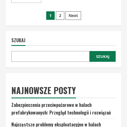
more
about
Analiza
Nawigacja
kosztów
1
2
Next
początkowych
vs.
po
długoterminowych
korzyści
budowy
wpisach
hali
SZUKAJ
prefabrykowanej
SZUKAJ
NAJNOWSZE POSTY
Zabezpieczenia przeciwpożarowe w halach
prefabrykowanych: Przegląd technologii i rozwiązań
Najczęstsze problemy eksploatacyjne w halach