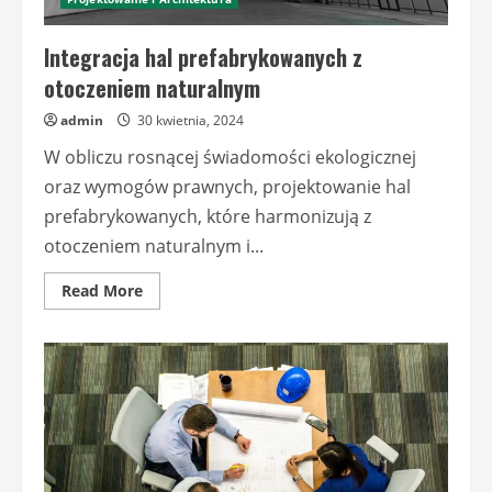
Integracja hal prefabrykowanych z
otoczeniem naturalnym
admin
30 kwietnia, 2024
W obliczu rosnącej świadomości ekologicznej
oraz wymogów prawnych, projektowanie hal
prefabrykowanych, które harmonizują z
otoczeniem naturalnym i...
Read
Read More
more
about
Integracja
hal
prefabrykowanych
z
otoczeniem
naturalnym