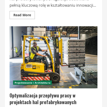
pełnią kluczową rolę w kształtowaniu innowacji...
Read
Read More
more
about
Wpływ
regulacji
budowlanych
na
innowacje
w
halach
prefabrykowanych
Projektowanie i Architektura
Optymalizacja przepływu pracy w
projektach hal prefabrykowanych