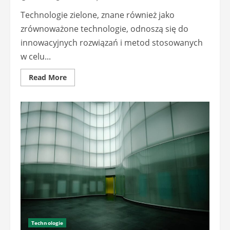
Technologie zielone, znane również jako
zrównoważone technologie, odnoszą się do
innowacyjnych rozwiązań i metod stosowanych
w celu...
Read
Read More
more
about
Technologie
zielone
w
halach
prefabrykowanych:
Rozwiązania
wspierające
zrównoważony
rozwój
Technologie