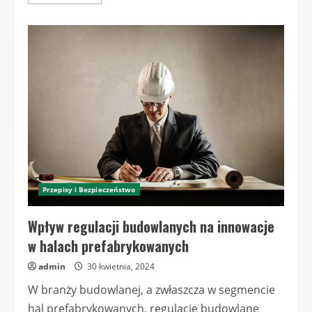
more
about
Inspekcje
i
certyfikacje
dla
hal
prefabrykowanych:
Przewodnik
po
niezbędnych
inspekcjach
i
certyfikatach
bezpieczeństwa
Przepisy i Bezpieczeństwo
Wpływ regulacji budowlanych na innowacje
w halach prefabrykowanych
admin
30 kwietnia, 2024
W branży budowlanej, a zwłaszcza w segmencie
hal prefabrykowanych, regulacje budowlane