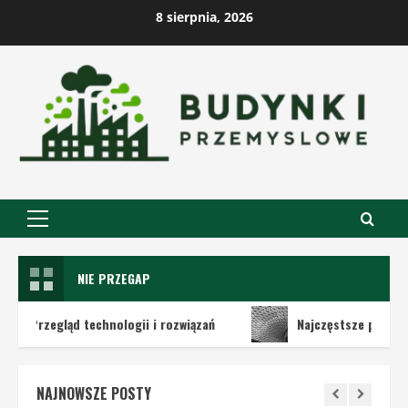
Skip
8 sierpnia, 2026
to
content
Primary
Menu
NIE PRZEGAP
chnologii i rozwiązań
Najczęstsze problemy eksploatacyjne
NAJNOWSZE POSTY