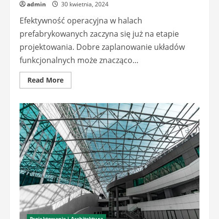
admin
30 kwietnia, 2024
Efektywność operacyjna w halach
prefabrykowanych zaczyna się już na etapie
projektowania. Dobre zaplanowanie układów
funkcjonalnych może znacząco...
Read
Read More
more
about
Optymalizacja
przepływu
pracy
w
projektach
hal
prefabrykowanych
Projektowanie i Architektura